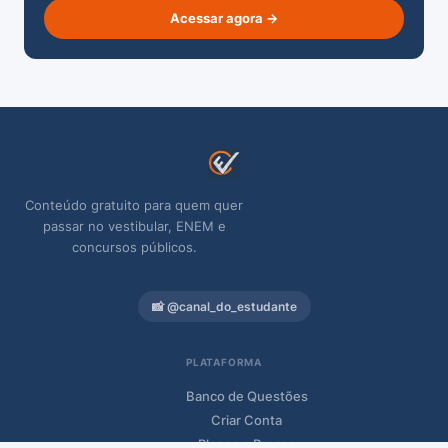
capacidade máxima?
Acessar agora →
A) 316 kg
B) 334 kg
C) 346 kg
Conteúdo gratuito para quem quer
passar no vestibular, ENEM e
concursos públicos.
D) 314 kg
📸 @canal_do_estudante
Ver resposta
PLATAFORMA
Banco de Questões
Criar Conta
Planos e Preços