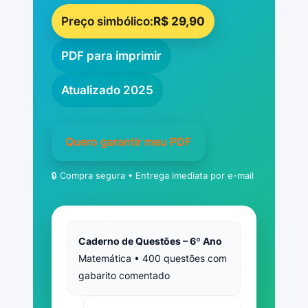
Preço simbólico:
R$ 29,90
A) 2.150 livros
PDF para imprimir
B) 1.790 livros
Atualizado 2025
C) 1.800 livros
Quero garantir meu PDF
D) 2.020 livros
🔒 Compra segura • Entrega imediata por e-mail
Ver resposta
Caderno de Questões – 6º Ano
Matemática • 400 questões com
gabarito comentado
17) Um agricultor colheu 3.500