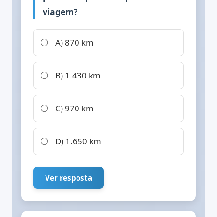
viagem?
A) 870 km
B) 1.430 km
C) 970 km
D) 1.650 km
Ver resposta