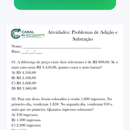
Ver resposta
18) A diferença entre dois
números é 980. Se o número
maior é 2.450, qual é o número
menor?
A) 1.470
B) 1.530
C) 3.430