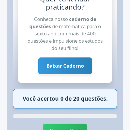
pais lhe deram mais R$ 700,00.
praticando?
Quanto ela ainda precisa
Conheça nosso
caderno de
economizar para comprar o
questões
de matemática para o
videogame?
sexto ano com mais de 400
questões e impulsione os estudos
do seu filho!
A) R$ 2.650,00
Baixar Caderno
B) R$ 2.550,00
C) R$ 1.950,00
Você acertou 0 de 20 questões.
D) R$ 3.800,00