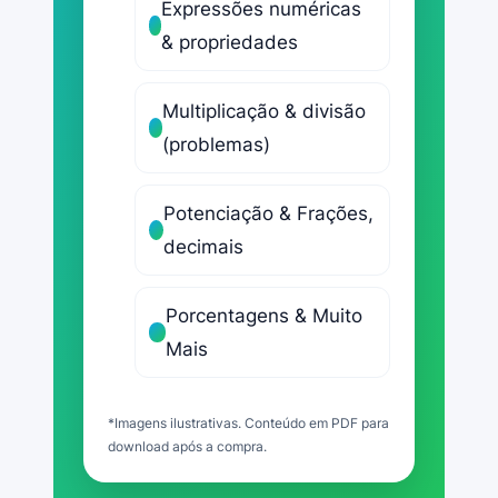
Expressões numéricas
laranjas. Ele vendeu 1.850 na
& propriedades
feira e 720 para uma fábrica de
sucos. Além disso, 210 laranjas
Multiplicação & divisão
estragaram. Quantas laranjas
(problemas)
restaram para o agricultor?
Potenciação & Frações,
A) 720 laranjas
decimais
B) 940 laranjas
Porcentagens & Muito
Mais
C) 510 laranjas
*Imagens ilustrativas. Conteúdo em PDF para
D) 1.650 laranjas
download após a compra.