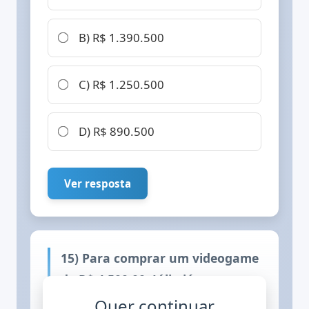
B) R$ 1.390.500
C) R$ 1.250.500
D) R$ 890.500
Ver resposta
15) Para comprar um videogame
de R$ 4.500,00, Júlia já
economizou R$ 1.850,00. Seus
Quer continuar