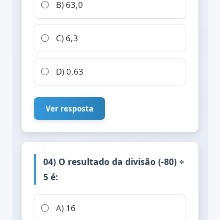
B) 63,0
C) 6,3
D) 0,63
Ver resposta
04) O resultado da divisão (-80) ÷
5 é:
A) 16