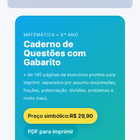
MATEMÁTICA • 6º ANO
Caderno de
Questões com
Gabarito
+ de 140 páginas de exercícios prontos para
imprimir, separados por assunto (expressões,
frações, potenciação, divisões, problemas e
muito mais).
Preço simbólico:
R$ 29,90
PDF para imprimir