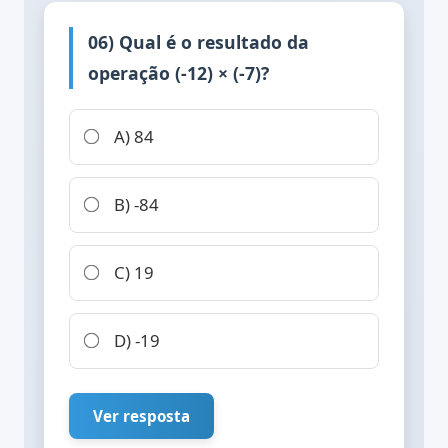
06) Qual é o resultado da
operação (-12) × (-7)?
A) 84
B) -84
C) 19
D) -19
Ver resposta