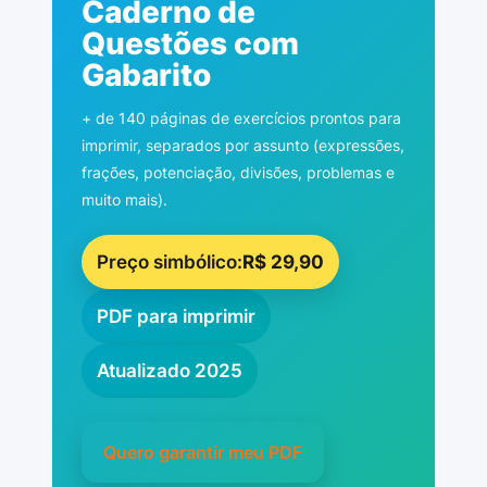
Caderno de
Questões com
Gabarito
+ de 140 páginas de exercícios prontos para
imprimir, separados por assunto (expressões,
frações, potenciação, divisões, problemas e
muito mais).
Preço simbólico:
R$ 29,90
PDF para imprimir
Atualizado 2025
Quero garantir meu PDF