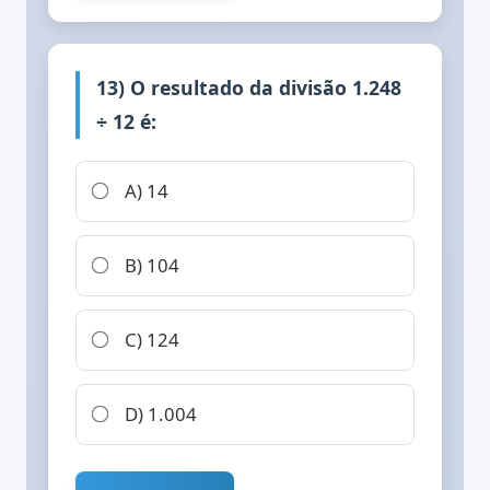
13) O resultado da divisão 1.248
÷ 12 é:
A) 14
B) 104
C) 124
D) 1.004