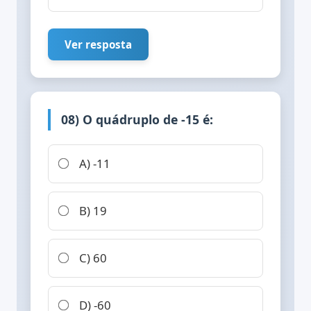
Ver resposta
08) O quádruplo de -15 é:
A) -11
B) 19
C) 60
D) -60