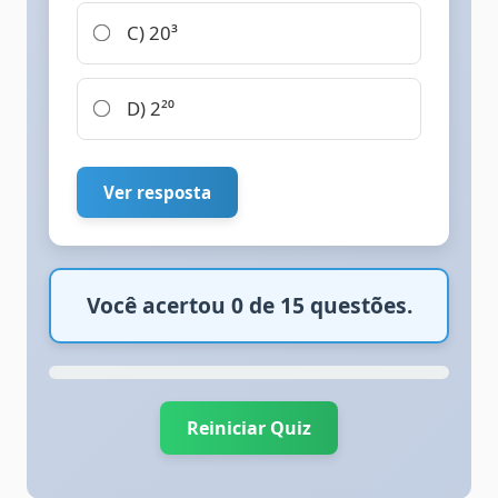
C) 20³
D) 2²⁰
Ver resposta
Você acertou 0 de 15 questões.
Reiniciar Quiz