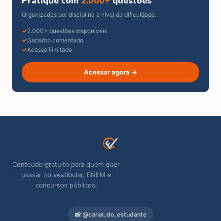
Pratique com
2.000+
questões
Organizadas por disciplina e nível de dificuldade.
2.000+ questões disponíveis
Gabarito comentado
Acesso ilimitado
Acessar agora →
Conteúdo gratuito para quem quer
passar no vestibular, ENEM e
concursos públicos.
📸 @canal_do_estudante