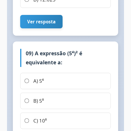
Ver resposta
09) A expressão (5⁴)² é
equivalente a:
A) 5⁶
B) 5⁸
C) 10⁸