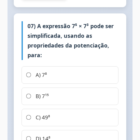
07) A expressão 7⁵ × 7³ pode ser
simplificada, usando as
propriedades da potenciação,
para:
A) 7⁸
B) 7¹⁵
C) 49⁸
D) 14⁸