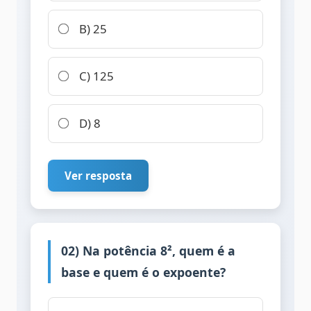
B) 25
C) 125
D) 8
Ver resposta
02) Na potência 8², quem é a
base e quem é o expoente?