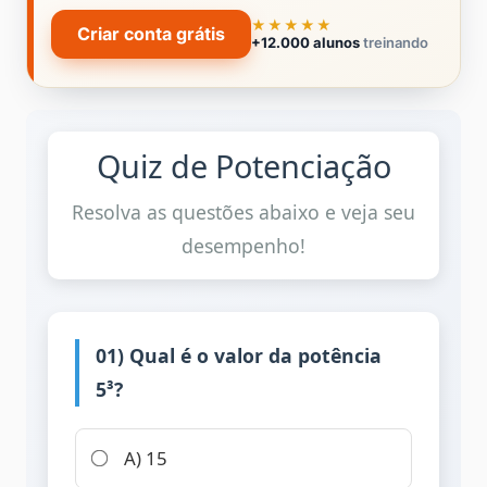
★★★★★
Criar conta grátis
+12.000 alunos
treinando
Quiz de Potenciação
Resolva as questões abaixo e veja seu
desempenho!
01) Qual é o valor da potência
5³?
A) 15