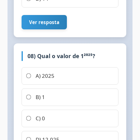
Ver resposta
08) Qual o valor de 1²⁰²⁵?
A) 2025
B) 1
C) 0
D) 12.025