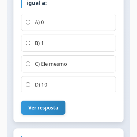
igual a:
A) 0
B) 1
C) Ele mesmo
D) 10
Ver resposta