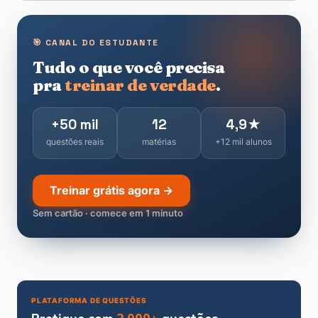
🎯 CANAL DO ESTUDANTE
Tudo o que você precisa
pra
treinar de verdade
.
+50 mil
12
4,9★
questões reais
matérias
+12 mil alunos
Treinar grátis agora →
Sem cartão · comece em 1 minuto
PLATAFORMA DE QUESTÕES