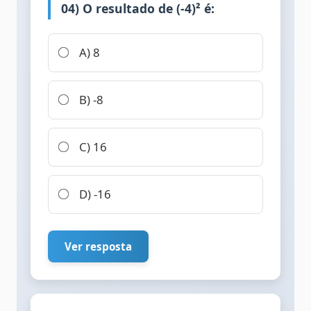
04) O resultado de (-4)² é:
A) 8
B) -8
C) 16
D) -16
Ver resposta