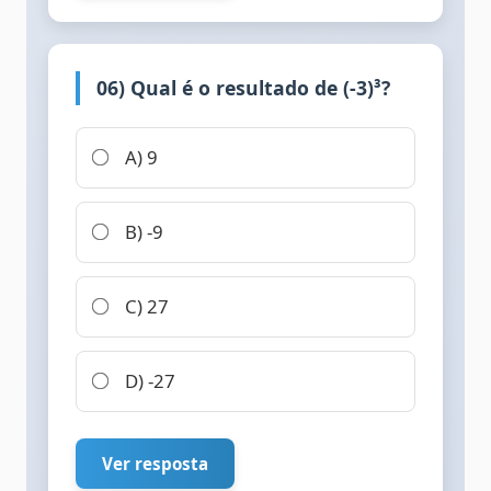
06) Qual é o resultado de (-3)³?
A) 9
B) -9
C) 27
D) -27
Ver resposta