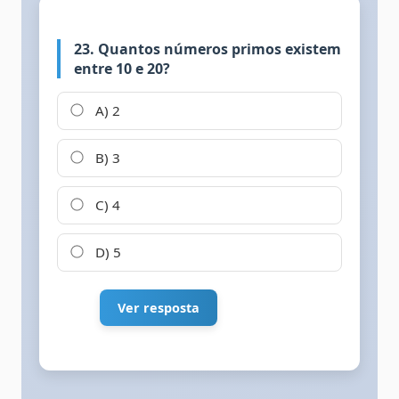
23. Quantos números primos existem
entre 10 e 20?
A) 2
B) 3
C) 4
D) 5
Ver resposta