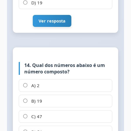
D) 19
Ver resposta
14. Qual dos números abaixo é um
número composto?
A) 2
B) 19
C) 47