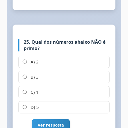
25. Qual dos números abaixo NÃO é
primo?
A) 2
B) 3
C) 1
D) 5
Ver resposta