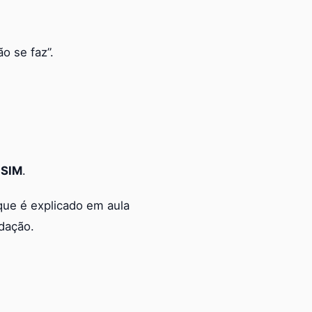
o se faz”.
 SIM
.
que é explicado em aula
dação.