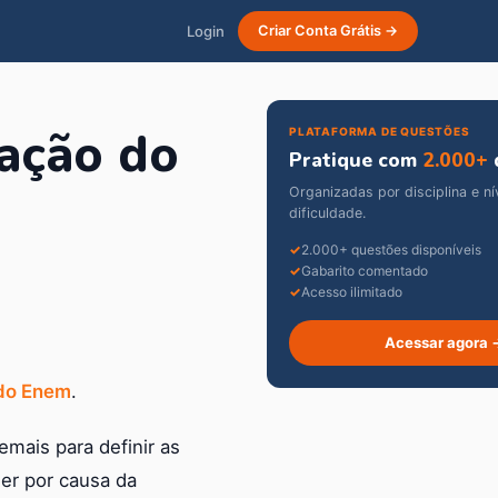
Login
Criar Conta Grátis →
dação do
PLATAFORMA DE QUESTÕES
Pratique com
2.000+
Organizadas por disciplina e ní
dificuldade.
2.000+ questões disponíveis
Gabarito comentado
Acesso ilimitado
Acessar agora 
do Enem
.
mais para definir as
der por causa da