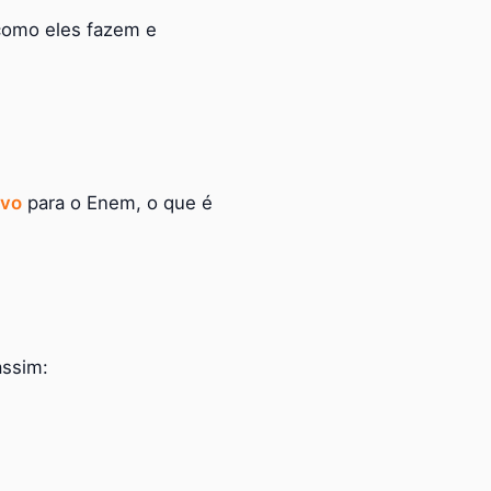
 como eles fazem e
ivo
para o Enem, o que é
assim: