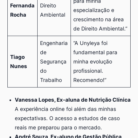
para minha
Fernanda
Direito
especialização e
Rocha
Ambiental
crescimento na área
de Direito Ambiental.”
Engenharia
“A Unyleya foi
de
fundamental para
Tiago
Segurança
minha evolução
Nunes
do
profissional.
Trabalho
Recomendo!”
Vanessa Lopes, Ex-aluna de Nutrição Clínica
A experiência online foi além das minhas
expectativas. O acesso a estudos de caso
reais me preparou para o mercado.
André Souza, Ex-aluno de Gestão Pública