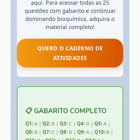
aqui. Para acessar todas as 25
questões com gabarito e continuar
B) São sinônimos perfeitos, não
dominando bioquímica, adquira o
há diferença
material completo!
C) Metabolismo estuda apenas
QUERO O CADERNO DE
carboidratos
ATIVIDADES
D) Bioquímica é estudada fora da
célula apenas
Ver resposta
📋 GABARITO COMPLETO
Q1:
A |
Q2:
B |
Q3:
C |
Q4:
D |
Q5:
A |
Q6:
B |
Q7:
C |
Q8:
D |
Q9:
A |
Q10:
B |