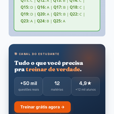
Q11:
C |
Q12:
A |
Q13:
B |
Q14:
C |
Q15:
D |
Q16:
A |
Q17:
B |
Q18:
C |
Q19:
D |
Q20:
A |
Q21:
B |
Q22:
C |
Q23:
A |
Q24:
B |
Q25:
A
🎯 CANAL DO ESTUDANTE
Tudo o que você precisa
pra
treinar de verdade
.
+50 mil
12
4,9★
questões reais
matérias
+12 mil alunos
Treinar grátis agora →