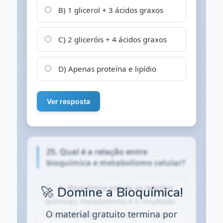
B) 1 glicerol + 3 ácidos graxos
C) 2 gliceróis + 4 ácidos graxos
D) Apenas proteína e lipídio
Ver resposta
25. Qual é a relação entre
bioquímica e metabolismo celular?
A) Bioquímica estuda as reações
🚀 Domine a Bioquímica!
químicas; metabolismo é o resultado
O material gratuito termina por
dessas reações ocorrendo na célula