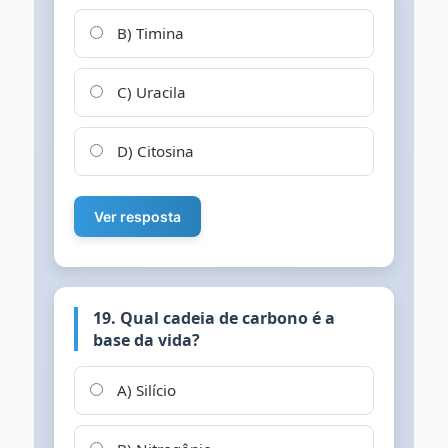
B) Timina
C) Uracila
D) Citosina
Ver resposta
19. Qual cadeia de carbono é a
base da vida?
A) Silício