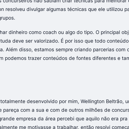
 concurseiros não sabiam criar técnicas para melhorar
on resolveu divulgar algumas técnicas que ele utilizou p
grupos.
har dinheiro como coach ou algo do tipo. O principal obj
uda deve ser valorizado. É por isso que todo conteúdo
ita. Além disso, estamos sempre criando parcerias com 
m podemos trazer conteúdos de fontes diferentes e ta
i totalmente desenvolvido por mim, Wellington Beltrão, 
se pareça com a sua e com de outros milhões de concur
grande empresa da área percebi que aquilo não era pra
ealmente me motivasse a trabalhar, então resolvi começ