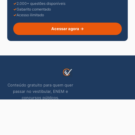
2.000+ questões disponíveis
Gabarito comentado
Acesso ilimitado
Acessar agora →
Conteúdo gratuito para quem quer
passar no vestibular, ENEM e
concursos públicos.
📸 @canal_do_estudante
PLATAFORMA