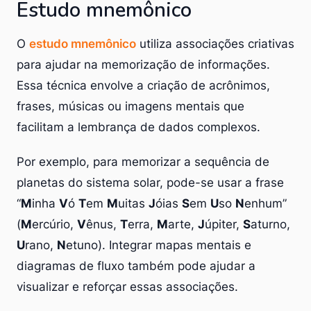
Estudo mnemônico
O
estudo mnemônico
utiliza associações criativas
para ajudar na memorização de informações.
Essa técnica envolve a criação de acrônimos,
frases, músicas ou imagens mentais que
facilitam a lembrança de dados complexos.
Por exemplo, para memorizar a sequência de
planetas do sistema solar, pode-se usar a frase
“
M
inha
V
ó
T
em
M
uitas
J
óias
S
em
U
so
N
enhum”
(
M
ercúrio,
V
ênus,
T
erra,
M
arte,
J
úpiter,
S
aturno,
U
rano,
N
etuno). Integrar mapas mentais e
diagramas de fluxo também pode ajudar a
visualizar e reforçar essas associações.