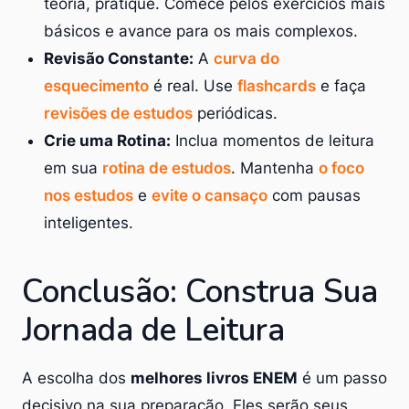
teoria, pratique. Comece pelos exercícios mais
básicos e avance para os mais complexos.
Revisão Constante:
A
curva do
esquecimento
é real. Use
flashcards
e faça
revisões de estudos
periódicas.
Crie uma Rotina:
Inclua momentos de leitura
em sua
rotina de estudos
. Mantenha
o foco
nos estudos
e
evite o cansaço
com pausas
inteligentes.
Conclusão: Construa Sua
Jornada de Leitura
A escolha dos
melhores livros ENEM
é um passo
decisivo na sua preparação. Eles serão seus