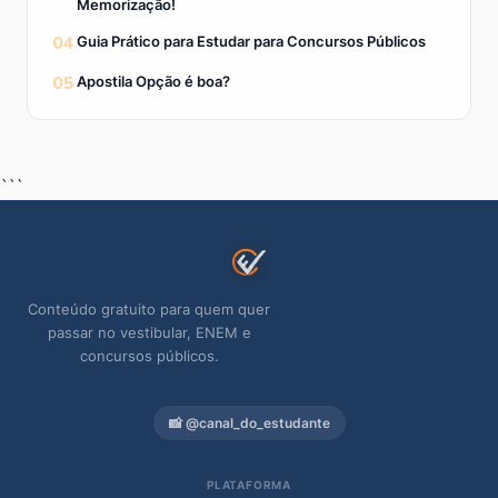
Memorização!
04
Guia Prático para Estudar para Concursos Públicos
05
Apostila Opção é boa?
```
Conteúdo gratuito para quem quer
passar no vestibular, ENEM e
concursos públicos.
📸 @canal_do_estudante
PLATAFORMA